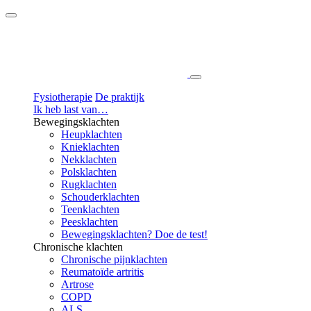
Fysiotherapie
Willems
Fysiotherapie
De praktijk
Ik heb last van…
Bewegingsklachten
Heupklachten
Knieklachten
Nekklachten
Polsklachten
Rugklachten
Schouderklachten
Teenklachten
Peesklachten
Bewegingsklachten? Doe de test!
Chronische klachten
Chronische pijnklachten
Reumatoïde artritis
Artrose
COPD
ALS