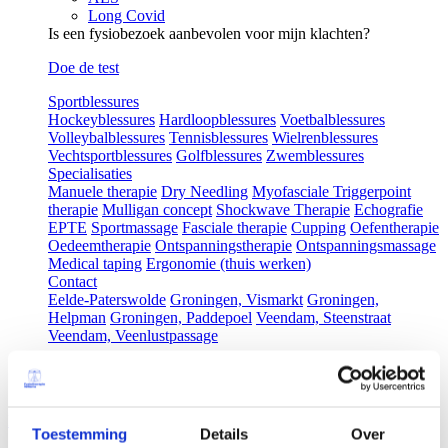
Long Covid
Is een fysiobezoek aanbevolen voor mijn klachten?
Doe de test
Sportblessures
Hockeyblessures
Hardloopblessures
Voetbalblessures
Volleybalblessures
Tennisblessures
Wielrenblessures
Vechtsportblessures
Golfblessures
Zwemblessures
Specialisaties
Manuele therapie
Dry Needling
Myofasciale Triggerpoint
therapie
Mulligan concept
Shockwave Therapie
Echografie
EPTE
Sportmassage
Fasciale therapie
Cupping
Oefentherapie
Oedeemtherapie
Ontspanningstherapie
Ontspanningsmassage
Medical taping
Ergonomie (thuis werken)
Contact
Eelde-Paterswolde
Groningen, Vismarkt
Groningen,
Helpman
Groningen, Paddepoel
Veendam, Steenstraat
Veendam, Veenlustpassage
Chronische klachten
Home
>
Chronische klachten
Toestemming
Details
Over