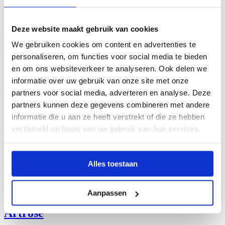
Fysiotherapie Willems volgt de laatste technieken op de voet, zodat
we je zo goed mogelijk kunnen ondersteunen en behandelen.
Hier zie je bij welke chronische klachten we kunnen helpen.
Deze website maakt gebruik van cookies
Long Covid
We gebruiken cookies om content en advertenties te
personaliseren, om functies voor social media te bieden
Elektromagnetische golven stimuleren spierherstel
en om ons websiteverkeer te analyseren. Ook delen we
informatie over uw gebruik van onze site met onze
ALS
partners voor social media, adverteren en analyse. Deze
partners kunnen deze gegevens combineren met andere
Elektromagnetische golven stimuleren spierherstel
informatie die u aan ze heeft verstrekt of die ze hebben
Chronische pijnklachten
verzameld op basis van uw gebruik van hun services.
Elektromagnetische golven stimuleren spierherstel
Alles toestaan
Reumatoïde artritis
Elektromagnetische golven stimuleren spierherstel
Aanpassen
Artrose